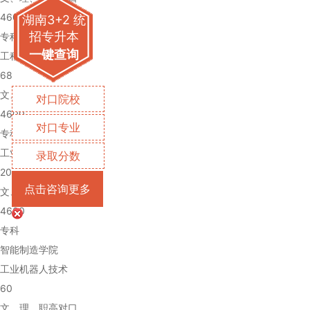
4600
湖南3+2 统
招专升本
专科
一键查询
工程造价
68
文、理、职高对口
对口院校
4600
对口专业
专科
工业节能技术
录取分数
20
点击咨询更多
文、理、职高对口
4600
专科
智能制造学院
工业机器人技术
60
文、理、职高对口