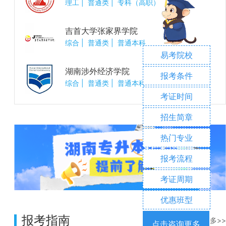
理工
|
普通类
|
专科（高职）
吉首大学张家界学院
综合
|
普通类
|
普通本科
易考院校
湖南涉外经济学院
报考条件
综合
|
普通类
|
普通本科
考证时间
招生简章
热门专业
报考流程
考证周期
优惠班型
报考指南
更多>>
点击咨询更多