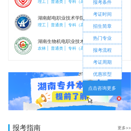
理工
|
普通类
|
专科（高职）
报考条件
考证时间
湖南邮电职业技术学院
理工
|
普通类
|
专科（高职）
招生简章
热门专业
湖南生物机电职业技术学院
农林
|
普通类
|
专科（高职）
报考流程
考证周期
优惠班型
点击咨询更多
报考指南
更多>>