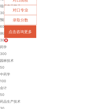
现代农业技术
对口专业
30
录取分数
预防医学
60
点击咨询更多
休闲农业
30
药学
300
园林技术
50
中药学
100
会计
50
药品生产技术
30