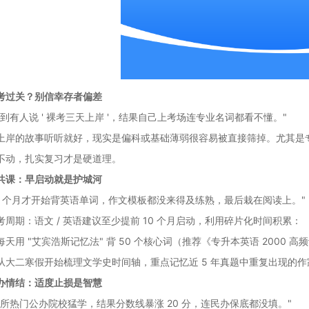
考过关？别信幸存者偏差
刷到有人说 ' 裸考三天上岸 '，结果自己上考场连专业名词都看不懂。"
上岸的故事听听就好，现实是偏科或基础薄弱很容易被直接筛掉。尤其是
不动，扎实复习才是硬道理。
共课：早启动就是护城河
 3 个月才开始背英语单词，作文模板都没来得及练熟，最后栽在阅读上。"
考周期：语文 / 英语建议至少提前 10 个月启动，利用碎片化时间积累：
每天用 "艾宾浩斯记忆法" 背 50 个核心词（推荐《专升本英语 2000
从大二寒假开始梳理文学史时间轴，重点记忆近 5 年真题中重复出现的作家作
办情结：适度止损是智慧
某所热门公办院校猛学，结果分数线暴涨 20 分，连民办保底都没填。"