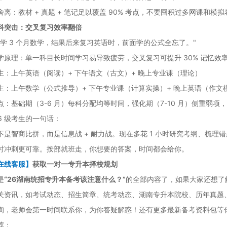
舍离：教材 + 真题 + 笔记足以覆盖 90% 考点，不要囤积过多网课和模
科突击：交叉复习效率翻倍
中学 3 个月数学，结果后来复习英语时，前面学的公式全忘了。"
学原理：单一科目长时间学习易导致疲劳，交叉复习可提升 30% 记忆效
生：上午英语（阅读）+ 下午语文（古文）+ 晚上专业课（理论）
生：上午数学（公式推导）+ 下午专业课（计算实操）+ 晚上英语（作文
点：基础期（3-6 月）每科分配均等时间，强化期（7-10 月）侧重弱项
26 级考生的一句话：
不是智商比拼，而是信息战 + 耐力战。现在多花 1 小时研究考纲、梳理错
时冲刺更可靠。按部就班走，你想要的答案，时间都会给你。
在线客服】
获取一对一专升本择校规划
是
“26湖南统招专升本备考该注意什么？”
的全部内容了，如果大家还想了
关资讯，如考试动态、招生简章、统考动态、湖南专升本院校、历年真题
询，老师会第一时间联系你，为你答疑解惑！还有更多最新备考资料包等
荐：