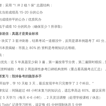
：采用 "1 冲 2 稳 1 保" 志愿结构：
当前成绩高 15-20 分的公办
与成绩持平的公办 / 优质民办
于成绩 10 分的民办（确保至少 1 所录取）
除迷信：真题才是黄金标准
00 块买了 3 套冲刺卷，结果考试一道都没中，反而是课本例题考了 40 分
料本质揭秘：市面上 80% 的 资料是考纲知识点堆砌。
法：
题优先：近 5 年真题至少刷 3 遍，第一遍按章节分类，第二遍限时模拟
刺资料辅助：考前 2 周选择性参考口碑机构资料（重点看高频考点汇总）
断复习：毁掉备考的隐形杀手
才开始学，学 10 天歇 3 天，最后发现半年只完整学了 2 个科目。"
实证：间隔超过 48 小时未复习的知识点，遗忘率高达 60%。建议采用 "
 5 天学习（每天 4-6 小时），2 天灵活调整（处理学校课程 / 休息）
茄 Todo" 记录学习时长，设定每 45 分钟强制休息 5 分钟