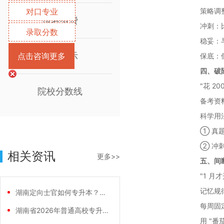
对口专业
策略调整
报名缴费
冲刺：比
录取分数
稳妥：
成绩公示
点击咨询更多
保底：低
四、破
"花 2
院校分数线
备考资
科学用
① 真
② 冲
相关资讯
更多>>
五、间
"1 月
记忆规律
湖南定向士官如何专升本？两条核心路径需要
每周固定
湖南省2026年普通高校专升本免试计划征
用 "番