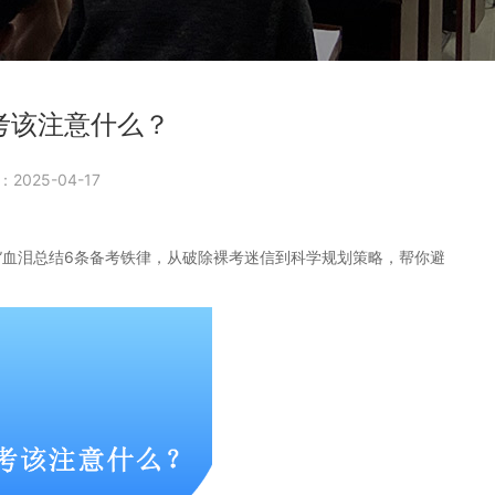
考该注意什么？
2025-04-17
人”血泪总结6条备考铁律，从破除裸考迷信到科学规划策略，帮你避