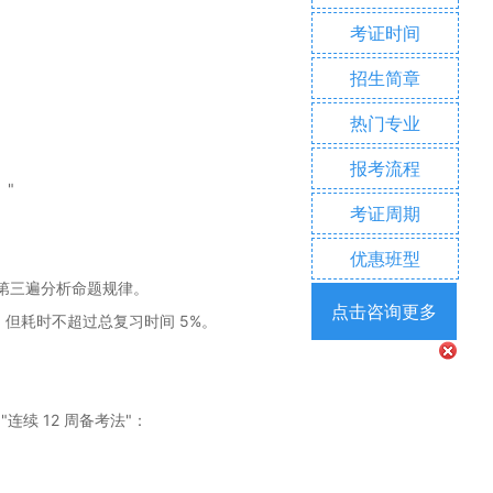
考证时间
招生简章
热门专业
报考流程
。"
考证周期
优惠班型
，第三遍分析命题规律。
点击咨询更多
，但耗时不超过总复习时间 5%。
连续 12 周备考法"：