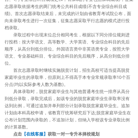
志愿录取依据考生的两门统考公共科目成绩(不含专业综合科目成
绩)。首次志愿录取结束后，未完成的计划由省教育考试院公布，面
向未录取考生进行一次征集，征集志愿采取平行志愿的模式进行投
档录取。
录取过程中出现末位总分相同考生，根据以下同分排位规则进
行投档：按大学语文、高等数学、大学英语、专业综合科目的先后
顺序，从高分到低分排位。外国语言类中非英语类专业，按照大学
语文、专业基础科目、专业综合科目的先后顺序，从高分到低分排
位。
首次志愿录取时继续实施脱贫计划，招生高校可适当提高脱贫
家庭毕业生的录取率，但原则上不得高于本专业常规录取率10个百
分点(均以实际参考人数为基数)。
具体录取时，脱贫家庭毕业生与其他普通考生统一排序从高分
到低分录取，录取完成后，如该专业的脱贫家庭毕业生录取率没有
达到比例，可通过追加并单列部分计划录取脱贫家庭毕业生。追加
计划由本科高校申请，省教育厅统筹研究后下达;脱贫家庭毕业生在
公布计划范围内录取的，不追加计划，但纳入学校该专业录取比例
的计算基数。
点击
【在线客服】
获取一对一专升本择校规划