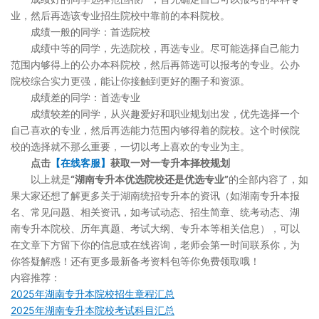
业，然后再选该专业招生院校中靠前的本科院校。
成绩一般的同学：首选院校
成绩中等的同学，先选院校，再选专业。尽可能选择自己能力
范围内够得上的公办本科院校，然后再筛选可以报考的专业。公办
院校综合实力更强，能让你接触到更好的圈子和资源。
成绩差的同学：首选专业
成绩较差的同学，从兴趣爱好和职业规划出发，优先选择一个
自己喜欢的专业，然后再选能力范围内够得着的院校。这个时候院
校的选择就不那么重要，一切以考上喜欢的专业为主。
点击
【在线客服】
获取一对一专升本择校规划
以上就是
“湖南专升本优选院校还是优选专业”
的全部内容了，如
果大家还想了解更多关于湖南统招专升本的资讯（如湖南专升本报
名、常见问题、相关资讯，如考试动态、招生简章、统考动态、湖
南专升本院校、历年真题、考试大纲、专升本等相关信息），可以
在文章下方留下你的信息或在线咨询，老师会第一时间联系你，为
你答疑解惑！还有更多最新备考资料包等你免费领取哦！
内容推荐：
2025年湖南专升本院校招生章程汇总
2025年湖南专升本院校考试科目汇总