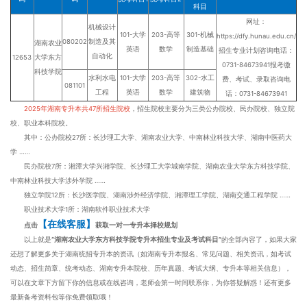
科目
网址：
机械设计
101-大学
203-高等
301-机械
https://dfy.hunau.edu.cn/
080202
制造及其
湖南农业
英语
数学
制造基础
招生专业计划咨询电话：
自动化
12653
大学东方
0731-84673941报考缴
科技学院
水利水电
101-大学
203-高等
302-水工
费、考试、录取咨询电
081101
工程
英语
数学
建筑物
话：0731-84673941
2025年湖南专升本共47所招生院校
，招生院校主要分为三类公办院校、民办院校、独立院
校、职业本科院校。
其中：公办院校27所：长沙理工大学、湖南农业大学、中南林业科技大学、湖南中医药大
学 ……
民办院校7所：湘潭大学兴湘学院、长沙理工大学城南学院、湖南农业大学东方科技学院、
中南林业科技大学涉外学院 ……
独立学院12所：长沙医学院、湖南涉外经济学院、湘潭理工学院、湖南交通工程学院 ……
职业技术大学1所：湖南软件职业技术大学
【在线客服】
点击
获取一对一专升本择校规划
以上就是
“湖南农业大学东方科技学院专升本招生专业及考试科目”
的全部内容了，如果大家
还想了解更多关于湖南统招专升本的资讯（如湖南专升本报名、常见问题、相关资讯，如考试
动态、招生简章、统考动态、湖南专升本院校、历年真题、考试大纲、专升本等相关信息），
可以在文章下方留下你的信息或在线咨询，老师会第一时间联系你，为你答疑解惑！还有更多
最新备考资料包等你免费领取哦！