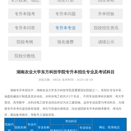
专升本报考
专升本问题
升本经验
专升本问答
专升本专业
院校招生资讯
院校考纲
报名缴费
成绩公示
院校分数线
湖南农业大学东方科技学院专升本招生专业及考试科目
浏览次数：
980次 发布时间：2025-08-28
湖南专升本招生中，湖南农业大学东方科技学院是重要招生院校之一。其招生专业丰富，
涵盖机械设计制造及其自动化、水利水电工程共计2个专业 。不同专业统考科目相同，考大学
英语、高等数学，水利水电工程专业综合科目为水工建筑物。这些专业设置与考试科目，为湖
南专升本考生提供多样选择，考生可依据自身情况，结合该院校专升本的报考要求、考试内
容，规划备考路径，争取升入该校深造。
考试科目
院校代
专业代
院校名称
专业名称
网址、联系电话
专业综合
码
码
统考科目1
统考科目2