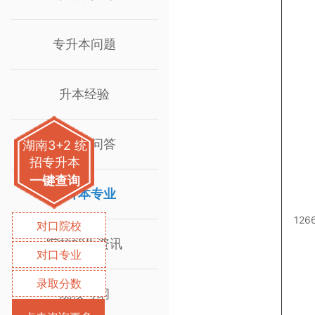
专升本问题
升本经验
专升本问答
湖南3+2 统
招专升本
一键查询
专升本专业
126
对口院校
院校招生资讯
对口专业
录取分数
院校考纲