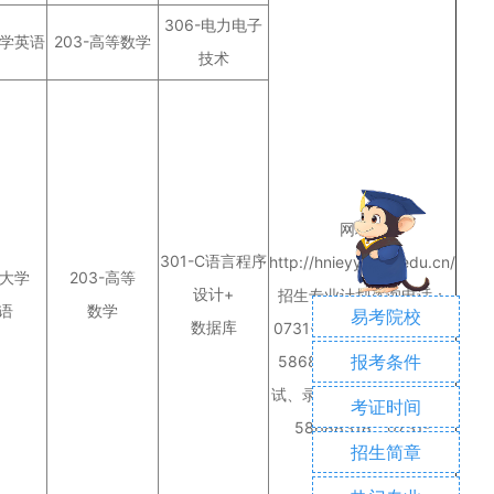
306-电力电子
大学英语
203-高等数学
技术
网址：
301-C语言程序
http://hnieyy.hnie.edu.cn/
-大学
203-高等
设计+
招生专业计划咨询电话：
语
数学
易考院校
数据库
0731-58688318、0731-
报考条件
58688317报考缴费、考
试、录取咨询电话：0731-
考证时间
58688318、0731-
招生简章
58688317