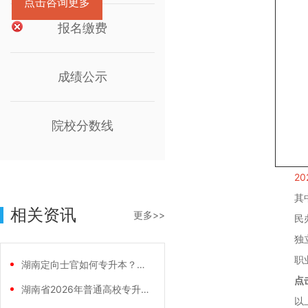
点击咨询更多
报名缴费
成绩公示
院校分数线
2
其中：
相关资讯
更多>>
民办院
独立学
职业技
湖南定向士官如何专升本？两条核心路径需要
点
湖南省2026年普通高校专升本免试计划征
以上