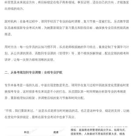
科背景及未来就业方向，将目标锁定在电子商务领域。事实证明，适合自己的方向，才能激发
出持续的动力。
跟对机构：在备考过程中，谭同学经历了专业的临时调整，复习节奏一度被打乱。乐贞教学团
队迅速根据新专业考试大纲，为她重新规划了复习重点和阶段目标，确保换专业后依然能高效
推进。
用对方法：每一位学员的认知习惯不同，乐贞老师根据她的学习特点，量身定制了专属学习计
划。从公共课的英语、高数到专业课的《管理学》等，逐个模块拆解突破，配合定期的模考和
讲评，让每一次努力都有清晰的反馈。
二、从备考规划到专业调整：全程专业护航
专升本备考是一场持久战，中途出现变数是常态。谭同学在复习过程中因政策变化需要临时更
换报考专业，这对很多考生来说是不小的打击。乐贞团队第一时间帮她分析新专业的考纲差
异，重新梳理知识框架，并调整后续的复习节奏和时间分配。
“不慌，我们重新来过。” 这是乐贞老师当时对她说的话。也正是这种专业、稳定的支持，让她
在变化中保持镇定，最终在新专业考试中也拿下高分。