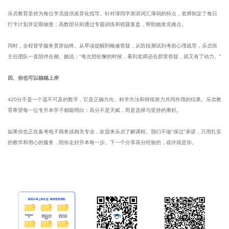
乐贞教育坚持为每位学员提供差异化指导。针对谭同学英语词汇薄弱的特点，老师制定了每日
打卡计划并定期抽查；高数部分则通过专题训练和错题复盘，帮助她攻克难点。
同时，全程督学服务贯穿始终。从早读提醒到晚修答疑，从阶段测试到考前心理疏导，乐贞班
主任团队一直陪伴在侧。她说：“每次想松懈的时候，看到老师还在群里答疑，就又有了动力。”
四、你也可以稳稳上岸
420分不是一个遥不可及的数字，它是正确方向、科学方法和持续努力共同作用的结果。乐贞教
育希望每一位专升本学子都能明白：高分不是天赋，而是选择与坚持的乘积。
如果你也正在备考电子商务或相关专业，欢迎来乐贞了解课程。我们不做“保过”承诺，只用扎实
的教学和用心的服务，陪你走好升本每一步。下一个分享高分经验的，或许就是你。