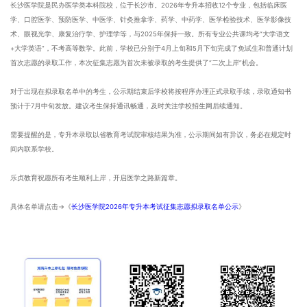
长沙医学院是民办医学类本科院校，位于长沙市。2026年专升本招收12个专业，包括临床医
学、口腔医学、预防医学、中医学、针灸推拿学、药学、中药学、医学检验技术、医学影像技
术、眼视光学、康复治疗学、护理学等，与2025年保持一致。所有专业公共课均考“大学语文
+大学英语”，不考高等数学。此前，学校已分别于4月上旬和5月下旬完成了免试生和普通计划
首次志愿的录取工作，本次征集志愿为首次未被录取的考生提供了“二次上岸”机会。
对于出现在拟录取名单中的考生，公示期结束后学校将按程序办理正式录取手续，录取通知书
预计于7月中旬发放。建议考生保持通讯畅通，及时关注学校招生网后续通知。
需要提醒的是，专升本录取以省教育考试院审核结果为准，公示期间如有异议，务必在规定时
间内联系学校。
乐贞教育祝愿所有考生顺利上岸，开启医学之路新篇章。
具体名单请点击→《
长沙医学院2026年专升本考试征集志愿拟录取名单公示
》