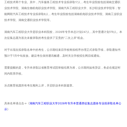
工程技术两个专业。其中，汽车服务工程技术专业拟录取17人，考生毕业院校包括湖南交通职
业技术学院、湖南生物机电职业技术学院、湖南汽车工程职业大学、长沙职业技术学院等；智
能网联汽车工程技术专业拟录取8人，考生毕业院校包括湖南机电职业技术学院、湖南工业职业
技术学院、湖南交通职业技术学院等。
湖南汽车工程职业大学是职业本科院校，2026年专升本总计划247人，其中普通计划179人。本
次征集志愿为首次未被录取的考生提供了宝贵的“二次上岸”机会。
对于出现在拟录取名单中的考生，公示期结束后学校将按程序办理正式录取手续，录取通知书
预计于7月中旬发放。建议考生保持通讯畅通，及时关注学校招生网后续通知。
需要提醒的是，专升本录取以省教育考试院审核结果为准，公示期间如有异议，务必在规定时
间内联系学校。
乐贞教育祝愿所有考生顺利上岸，开启职业本科新篇章。
具体名单请点击→《
湖南汽车工程职业大学2026年专升本普通类征集志愿各专业拟录取名单公
示
》