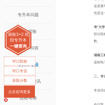
这是最
也是这
专升本问题
考“大
升本经验
湖南3+2 统
部分院
招专升本
数。
一键查询
专升本问答
湖南工
对口院校
该校电
专升本专业
对口专业
二、专
录取分数
院校招生资讯
专业综
点击咨询更多
院校考纲
会计学