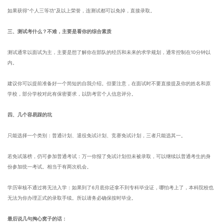
如果获得“个人三等功”及以上荣誉，连测试都可以免掉，直接录取。
三、测试考什么？不难，主要是看你的综合素质
测试通常以面试为主，主要是想了解你在部队的经历和未来的求学规划，通常控制在10分钟以
内。
建议你可以提前准备好一个简短的自我介绍。但要注意，在面试时不要直接提及你的姓名和原
学校，部分学校对此有保密要求，以防考官个人信息评分。
四、几个容易踩的坑
只能选择一个类别：普通计划、退役免试计划、竞赛免试计划，三者只能选其一。
若免试落榜，仍可参加普通考试：万一你报了免试计划但未被录取，可以继续以普通考生的身
份参加统一考试。相当于有两次机会。
学历审核不通过将无法入学：如果到了6月底你还拿不到专科毕业证，哪怕考上了，本科院校也
无法为你办理正式的录取手续。所以请务必确保按时毕业。
最后说几句掏心窝子的话：