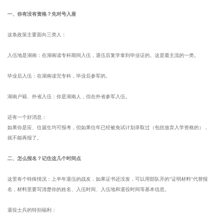
一、你有没有资格？先对号入座
这条政策主要面向三类人：
入伍地是湖南：在湖南读专科期间入伍，退伍后复学拿到毕业证的。这是最主流的一类。
毕业后入伍：在湖南读完专科，毕业后参军的。
湖南户籍、外省入伍：你是湖南人，但在外省参军入伍。
还有一个好消息：
如果你是应、往届生均可报考，但如果往年已经被免试计划录取过（包括放弃入学资格的），
就不能再报了。
二、怎么报名？记住这几个时间点
这里有个特殊情况：上半年退伍的战友，如果证书还没发，可以用部队开的“证明材料”代替报
名，材料里要写清楚你的姓名、入伍时间、入伍地和退役时间等基本信息。
退役士兵的特别福利：