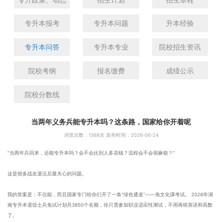
专升本报考
专升本问题
升本经验
专升本问答
专升本专业
院校招生资讯
院校考纲
报名缴费
成绩公示
院校分数线
当两年义务兵能专升本吗？这条路，国家给你开着呢
浏览次数：
1368次 发布时间：2026-06-24
“当两年兵回来，还能专升本吗？会不会比别人多花钱？流程会不会很麻烦？”
这是很多战友退伍后最关心的问题。
我的答案是：不仅能，而且国家专门给你们开了一条“绿色通道”——免文化课考试。 2026年湖
南专升本退役士兵免试计划共3850个名额，你只需参加职业适应性测试，不用再啃英语和高数
了。