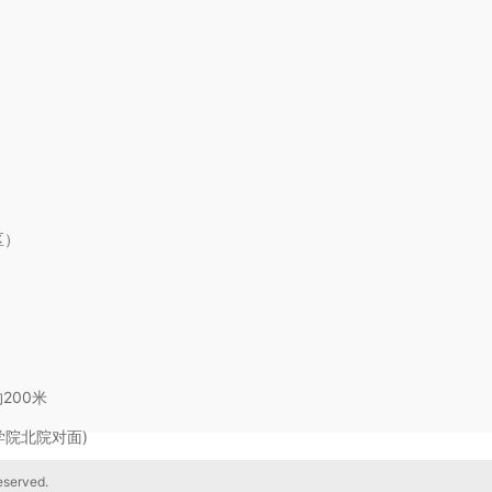
区）
200米
学院北院对面)
erved.