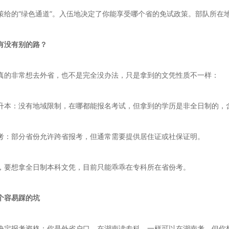
策给的“绿色通道”。入伍地决定了你能享受哪个省的免试政策。部队所在
有没有别的路？
真的非常想去外省，也不是完全没办法，只是拿到的文凭性质不一样：
升本：没有地域限制，在哪都能报名考试，但拿到的学历是非全日制的，
考：部分省份允许跨省报考，但通常需要提供居住证或社保证明。
，要想拿全日制本科文凭，目前只能乖乖在专科所在省份考。
个容易踩的坑
决定报考资格：你是外省户口，在湖南读专科，一样可以在湖南考。但你