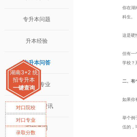
你在湖
科生。
专升本问题
这是硬
升本经验
但有一
专升本问答
学校？
湖南3+2 统
招专升本
二、有
专升本专业
一键查询
如果你
院校招生资讯
对口院校
举个例
对口专业
伍的，
院校考纲
录取分数