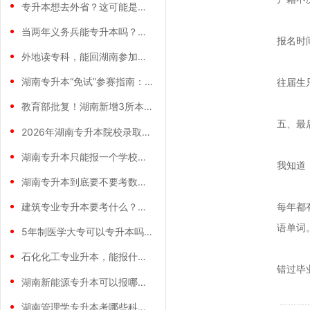
专升本想去外省？这可能是你最该看完的一篇
当两年义务兵能专升本吗？这条路，国家给你
报名时
外地读专科，能回湖南参加专升本吗？答案没
湖南专升本“免试”参赛指南：这些比赛获奖
往届生
教育部批复！湖南新增3所本科院校，专升本
五、最
2026年湖南专升本院校录取分数线汇总：
湖南专升本只能报一个学校吗？答案没你想的
我知道
湖南专升本到底要不要考数学？看完你就清醒
每年都
建筑专业专升本要考什么？看完这篇你就清楚
语单词
5年制医学大专可以专升本吗？真话有点扎心
石化化工专业升本，能报什么？别慌，路子比
错过毕
湖南新能源专升本可以报哪些学校？
湖南管理学专升本考哪些科目？