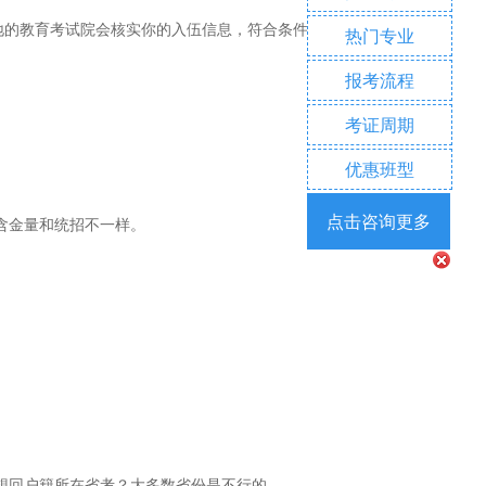
地的教育考试院会核实你的入伍信息，符合条件的就能在那边报名。
热门专业
报考流程
考证周期
优惠班型
点击咨询更多
含金量和统招不一样。
想回户籍所在省考？大多数省份是不行的。