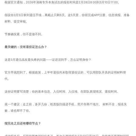
根据官方通知，2026年湖南专升本免试生的报名时间是2月28日8:00到3月10日17:00。
假设你3月5日拿到退伍手续，离截止只剩5天。这5天里，你得完成APP注册、信息填报、准备
材料、提交审核。
节奏确实紧，但不是做不到。
最关键的：没有退役证怎么办？
这是3月退伍战友最头疼的问题——证还没到手，怎么证明身份？
官方早就想到了。根据政策，上半年退役尚未取得退役证的，可以用部队开具的证明材料替
代。
这份证明要写清楚：你的基本信息、入伍时间、入伍地、在部队表现情况、退役时间。
就一个建议：走之前，多开几份，纸质版扫描进手机，照片存两个地方。 材料不全，报名失
败，谁也帮不了你。
报完名之后还有哪些节点？