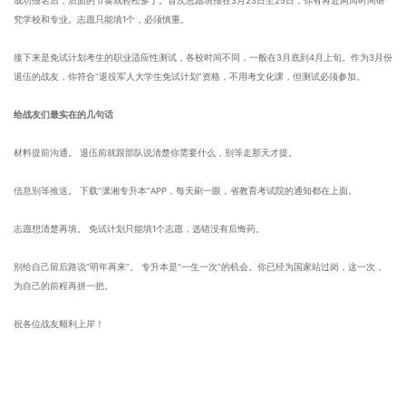
成功报名后，后面的节奏就轻松多了。首次志愿填报在3月23日至25日，你有将近两周时间研
究学校和专业。志愿只能填1个，必须慎重。
接下来是免试计划考生的职业适应性测试，各校时间不同，一般在3月底到4月上旬。作为3月份
退伍的战友，你符合“退役军人大学生免试计划”资格，不用考文化课，但测试必须参加。
给战友们最实在的几句话
材料提前沟通。 退伍前就跟部队说清楚你需要什么，别等走那天才提。
信息别等推送。 下载“潇湘专升本”APP，每天刷一眼，省教育考试院的通知都在上面。
志愿想清楚再填。 免试计划只能填1个志愿，选错没有后悔药。
别给自己留后路说“明年再来”。 专升本是“一生一次”的机会。你已经为国家站过岗，这一次，
为自己的前程再拼一把。
祝各位战友顺利上岸！