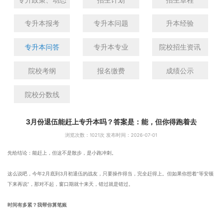
专升本报考
专升本问题
升本经验
专升本问答
专升本专业
院校招生资讯
院校考纲
报名缴费
成绩公示
院校分数线
3月份退伍能赶上专升本吗？答案是：能，但你得跑着去
浏览次数：
1021次 发布时间：2026-07-01
先给结论：能赶上，但这不是散步，是小跑冲刺。
这么说吧，今年2月底到3月初退伍的战友，只要操作得当，完全赶得上。但如果你想着“等安顿
下来再说”，那对不起，窗口期就十来天，错过就是错过。
时间有多紧？我帮你算笔账