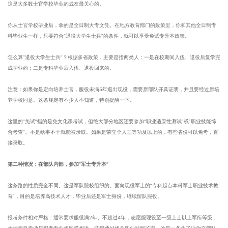
这是大多数士官学校毕业的战友最关心的。
你从士官学校毕业后，拿的是全日制大专文凭。在地方教育部门的政策里，你和其他全日制专
科毕业生一样，只要符合“退役大学生士兵”的条件，就可以享受免试专升本政策。
怎么算“退役大学生士兵”？根据多省政策，主要是指两类人：一是在校期间入伍、退役后复学完
成学业的；二是专科毕业后入伍、退役回来的。
注意：如果你是定向培养士官，服役未满5年退出现役，需要原部队开具证明，并且要经过原培
养学校同意。这条规定有不少人不知道，特别提醒一下。
这里的“免试”指的是免文化课考试，但绝大部分地区还要参加“职业适应性测试”或“职业技能综
合考查”。不是啥事不干就能被录取。如果是荣立个人三等功及以上的，有些省份可以免考，直
接录取。
第二种情况：在部队内部，参加“军士专升本”
这条路的性质完全不同。这是军队院校组织的、面向现役军士的“专科起点本科军士职业技术教
育”，目的是培养高技术人才，毕业后还是军士身份，继续留队服役。
报考条件相对严格：通常要求服役满2年、不超过4年，志愿服现役至一级上士以上军衔等级，