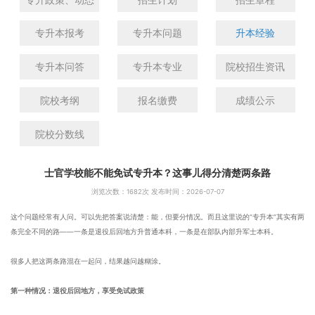
专升本报考
专升本问题
升本经验
专升本问答
专升本专业
院校招生资讯
院校考纲
报名缴费
成绩公示
院校分数线
士官学校能不能免试专升本？这事儿得分清楚两条路
浏览次数：
1682次 发布时间：2026-07-07
这个问题经常有人问。可以先把答案说清楚：能，但要分情况。而且这里说的“专升本”其实有两
条完全不同的路——一条是退役后回地方升普通本科，一条是在部队内部升军士本科。
很多人把这两条路混在一起问，结果越问越糊涂。
第一种情况：退役后回地方，享受免试政策