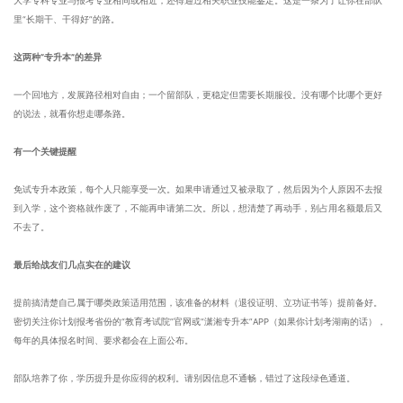
大学专科专业与报考专业相同或相近，还得通过相关职业技能鉴定。这是一条为了让你在部队
里“长期干、干得好”的路。
这两种“专升本”的差异
一个回地方，发展路径相对自由；一个留部队，更稳定但需要长期服役。没有哪个比哪个更好
的说法，就看你想走哪条路。
有一个关键提醒
免试专升本政策，每个人只能享受一次。如果申请通过又被录取了，然后因为个人原因不去报
到入学，这个资格就作废了，不能再申请第二次。所以，想清楚了再动手，别占用名额最后又
不去了。
最后给战友们几点实在的建议
提前搞清楚自己属于哪类政策适用范围，该准备的材料（退役证明、立功证书等）提前备好。
密切关注你计划报考省份的“教育考试院”官网或“潇湘专升本”APP（如果你计划考湖南的话），
每年的具体报名时间、要求都会在上面公布。
部队培养了你，学历提升是你应得的权利。请别因信息不通畅，错过了这段绿色通道。