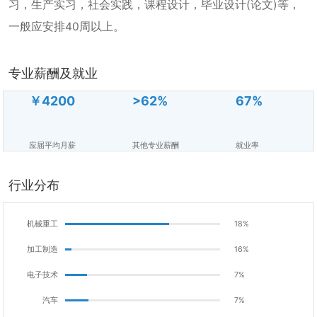
习，生产实习，社会实践，课程设计，毕业设计(论文)等，
一般应安排40周以上。
专业薪酬及就业
￥4200
>62%
67%
应届平均月薪
其他专业薪酬
就业率
行业分布
机械重工
18%
加工制造
16%
电子技术
7%
汽车
7%