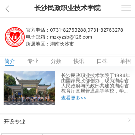
长沙民政职业技术学院
官方电话：
0731-82763288,0731-82763278
电子邮箱：
mzxyzsb@126.com
所属地区：
湖南长沙市
简介
专业
分数
快讯
口碑
单招
长沙民政职业技术学院于1984年
由国家民政部创办，现为湖南省
人民政府与民政部共建的湖南省
教育厅直属普通高等学校，学校
是全国首批(28所)国家示范性高
查看更多>>
等职业院校、湖南省首批(8所)卓
越高等职业技术学院建设单位。
学校坚持立足民政、面向社会、
适应市场、开放办学，以服务为
开设专业
宗旨，以就业为导向，走产学研
结合的发展道路，面向民政行业
和区域现代服务业工作一线，培