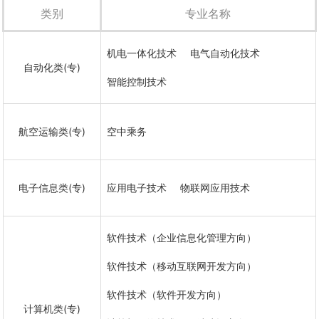
养德、智、体全面发展，心理健
类别
专业名称
康，具有“爱众亲仁”道德精神
和“博学笃行”专业品质的高素质
技能型专门人才。 学校现有
民政与社会工作学院、商学院、
机电一体化技术
电气自动化技术
电子信息工…
自动化类(专)
智能控制技术
航空运输类(专)
空中乘务
电子信息类(专)
应用电子技术
物联网应用技术
软件技术（企业信息化管理方向）
软件技术（移动互联网开发方向）
软件技术（软件开发方向）
计算机类(专)