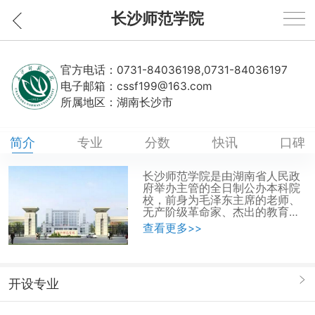
长沙师范学院
官方电话：
0731-84036198,0731-84036197
电子邮箱：
cssf199@163.com
所属地区：
湖南长沙市
简介
专业
分数
快讯
口碑
长沙师范学院是由湖南省人民政
府举办主管的全日制公办本科院
校，前身为毛泽东主席的老师、
无产阶级革命家、杰出的教育家
徐特立先生1912年创办的长沙师
查看更多>>
范学校。 学校办学历史悠
久，人文底蕴深厚，名师荟萃，
英才辈出。在百年发展历程中，
汇聚了杨昌济、朱剑凡、周谷城
开设专业
等学者名流，涌现了柳直荀、罗
学瓒、陈章甫等20多位革命先
烈，培养了以国歌词作者田汉、