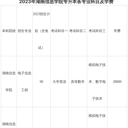
2023年湖南信息学院专升本各专业科目及学费
学科门类30余个本、专科专业，
现在校学生13000余人。 办
学理念。学校坚持公益性办学原
2023招生计
则,以“教育报国”为己任，以“自强
不息、敢为人先”为校训，以“立
品行、求品…
本科院校
招生专业
划（含免
考试科目一
考试科目二
考试科目三
学费
试）
模拟电子技
湖南信息
电子信息
90
大学英语
高等数学
术、数字电
28800
学院
工程
子技术
模拟电子技
湖南信息