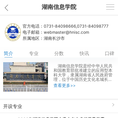
湖南信息学院
官方电话：
0731-84098666,0731-84098777
电子邮箱：
webmaster@hnisc.com
所属地区：
湖南长沙市
简介
专业
分数
快讯
口碑
湖南信息学院是经中华人民共
和国教育部批准建立的应用型本
科大学，隶属湖南省人民政府管
理，位于中国历史文化名城长
沙，坐落在国务院原总理朱镕基
查看更多>>
的家乡——长沙经济技术开发区
毛塘工业园。学校下设电子信息
学院、管理学院、商学院、艺术
学院、马克思主义学院、继续教
开设专业
育学院、创新创业学院、国际学
院(筹)等二级学院，开设工学、
管理学、经济学、艺术学等多个