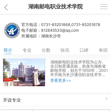
湖南邮电职业技术学院
官方电话：
0731-85201868,0731-85201878
电子邮箱：
812845533@qq.com
所属地区：
湖南长沙市
简介
专业
分数
快讯
口碑
单招
湖南邮电职业技术学院为公办、
全日制普通高校，前身为湖南省
邮电学校，创办于1958年，2001
年升格为长沙通信职业技术学
院，2012年更名为湖南邮电职业
查看更多>>
技术学院。学院隶属于中国电信
湖南公司，教育业务由省教育厅
管理。 学院位于湖南省省会
长沙市天心区南湖路沙湖街128
开设专业
号，交通便利，环境幽雅，条件
优越,占地25.41万平方米，建筑
面积12.66万平方米，固定资产总