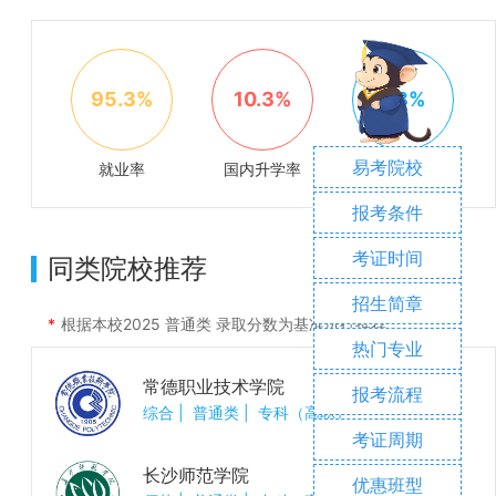
95.3%
10.3%
1.8%
易考院校
就业率
国内升学率
出国率
报考条件
考证时间
同类院校推荐
招生简章
根据本校
2025
普通类 录取分数为基准进行推荐
热门专业
常德职业技术学院
报考流程
综合
|
普通类
|
专科（高职）
考证周期
长沙师范学院
优惠班型