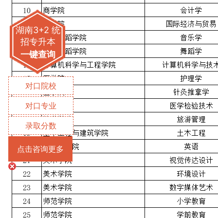
湖南3+2 统
招专升本
一键查询
对口院校
对口专业
录取分数
点击咨询更多