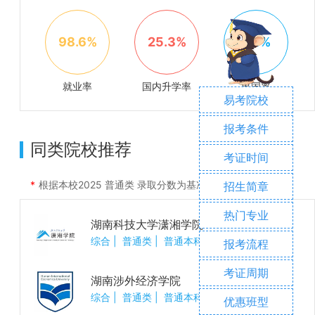
98.6%
25.3%
7.4%
就业率
国内升学率
出国率
易考院校
报考条件
同类院校推荐
考证时间
根据本校
2025
普通类 录取分数为基准进行推荐
招生简章
热门专业
湖南科技大学潇湘学院
综合
|
普通类
|
普通本科
报考流程
考证周期
湖南涉外经济学院
综合
|
普通类
|
普通本科
优惠班型