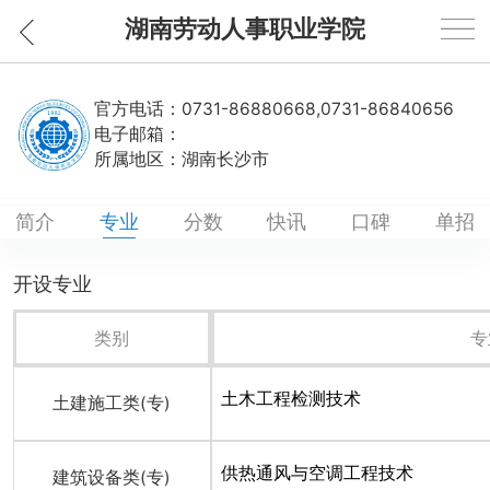
湖南劳动人事职业学院
官方电话：
0731-86880668,0731-86840656
电子邮箱：
所属地区：
湖南长沙市
简介
专业
分数
快讯
口碑
单招
开设专业
类别
专
土木工程检测技术
土建施工类(专)
供热通风与空调工程技术
建筑设备类(专)