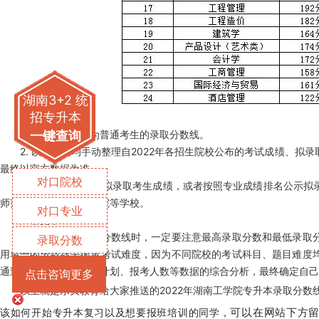
湖南3+2 统
招专升本
*注：
1. 以上分数线均为普通考生的录取分数线。
一键查询
2. 以上数据均手动整理自2022年各招生院校公布的考试成绩、拟
最终以官方数据为准。
对口院校
3. 部分院校未公布拟录取考生成绩，或者按照专业成绩排名公示拟
师范学院、湖南文理学院等学校。
对口专业
温馨提示：
同学们在关注录取分数线时，一定要注意最高录取分数和最低录取分
录取分数
用单一的分数线去衡量考试难度，因为不同院校的考试科目、题目难度
通过对学校性质、招生计划、报考人数等数据的综合分析，最终确定自己
点击咨询更多
以上就是乐贞教育给大家推送的2022年湖南工学院专升本录取分数线
可以在网站下方
该如何开始专升本复习以及想要报班培训的同学，