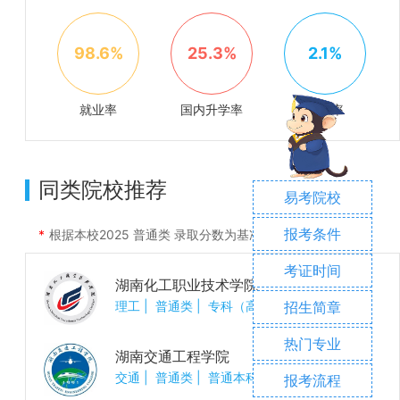
98.6%
25.3%
2.1%
就业率
国内升学率
出国率
同类院校推荐
易考院校
报考条件
根据本校
2025
普通类 录取分数为基准进行推荐
考证时间
湖南化工职业技术学院
理工
|
普通类
|
专科（高职）
招生简章
热门专业
湖南交通工程学院
交通
|
普通类
|
普通本科
报考流程