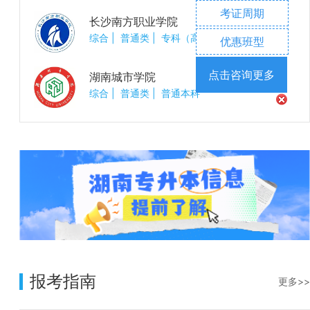
考证周期
长沙南方职业学院
综合
|
普通类
|
专科（高职）
优惠班型
点击咨询更多
湖南城市学院
综合
|
普通类
|
普通本科
报考指南
更多>>