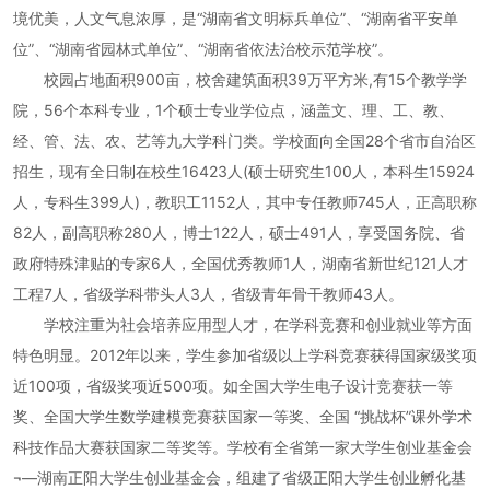
境优美，人文气息浓厚，是“湖南省文明标兵单位”、“湖南省平安单
位”、“湖南省园林式单位”、“湖南省依法治校示范学校”。
校园占地面积900亩，校舍建筑面积39万平方米,有15个教学学
院，56个本科专业，1个硕士专业学位点，涵盖文、理、工、教、
经、管、法、农、艺等九大学科门类。学校面向全国28个省市自治区
招生，现有全日制在校生16423人(硕士研究生100人，本科生15924
人，专科生399人)，教职工1152人，其中专任教师745人，正高职称
82人，副高职称280人，博士122人，硕士491人，享受国务院、省
政府特殊津贴的专家6人，全国优秀教师1人，湖南省新世纪121人才
工程7人，省级学科带头人3人，省级青年骨干教师43人。
学校注重为社会培养应用型人才，在学科竞赛和创业就业等方面
特色明显。2012年以来，学生参加省级以上学科竞赛获得国家级奖项
近100项，省级奖项近500项。如全国大学生电子设计竞赛获一等
奖、全国大学生数学建模竞赛获国家一等奖、全国 “挑战杯”课外学术
科技作品大赛获国家二等奖等。学校有全省第一家大学生创业基金会
¬—湖南正阳大学生创业基金会，组建了省级正阳大学生创业孵化基