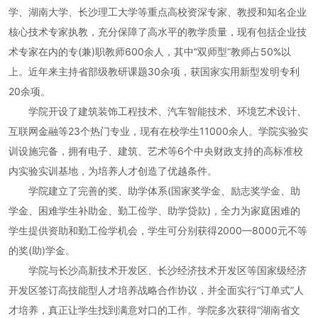
学、湖南大学、长沙理工大学等重点高校资深专家、教授和知名企业
核心技术专家执教，充分保障了高水平的教学质量，现有包括企业技
术专家在内的专(兼)职教师600余人，其中“双师型”教师占50%以
上。近年来主持省部级教研课题30余项，获国家实用新型发明专利
20余项。
学院开设了建筑装饰工程技术、汽车智能技术、环境艺术设计、
互联网金融等23个热门专业，现有在校学生11000余人。学院实验实
训设施完备，拥有电子、建筑、艺术等6个中央财政支持的高标准校
内实验实训基地，为培养人才创造了优越条件。
学院建立了完善的奖、助学体系(国家奖学金、励志奖学金、助
学金、困难学生补助金、勤工俭学、助学贷款)，全力为家庭困难的
学生提供资助和勤工俭学机会，学生可分别获得2000—8000元不等
的奖(助)学金。
学院与长沙高新技术开发区、长沙经济技术开发区等国家级经济
开发区签订高技能型人才培养战略合作协议，并全面实行“订单式”人
才培养，真正让学生找到满意对口的工作。学院多次获得“湖南省文