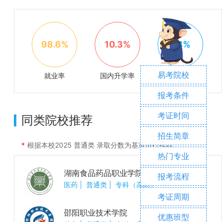
98.6%
10.3%
1.8%
易考院校
就业率
国内升学率
出国率
报考条件
考证时间
同类院校推荐
招生简章
根据本校
2025
普通类 录取分数为基准进行推荐
热门专业
湖南食品药品职业学院
报考流程
医药
|
普通类
|
专科（高职）
考证周期
邵阳职业技术学院
优惠班型