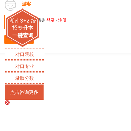
游客
湖南3+2 统
^-^我来说两句，请先
登录
·
注册
招专升本
一键查询
发表评论
对口院校
对口专业
录取分数
点击咨询更多