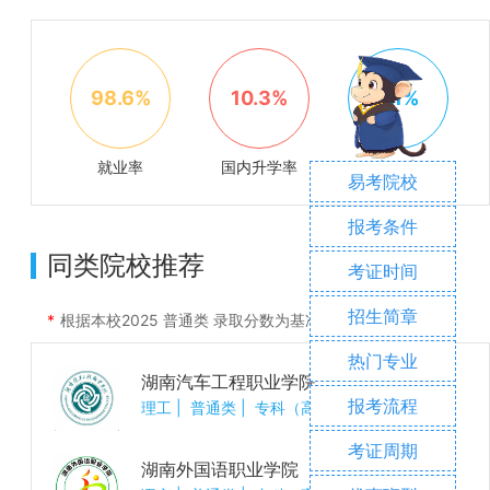
98.6%
10.3%
2.1%
就业率
国内升学率
出国率
易考院校
报考条件
同类院校推荐
考证时间
招生简章
根据本校
2025
普通类 录取分数为基准进行推荐
热门专业
湖南汽车工程职业学院
报考流程
理工
|
普通类
|
专科（高职）
考证周期
湖南外国语职业学院