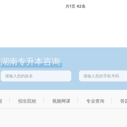
共
1
页
42
条
湖南专升本咨询
程
招生院校
视频网课
专业查询
答