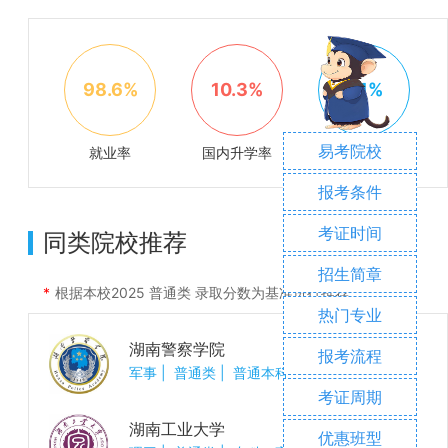
98.6%
10.3%
2.1%
易考院校
就业率
国内升学率
出国率
报考条件
考证时间
同类院校推荐
招生简章
根据本校
2025
普通类 录取分数为基准进行推荐
热门专业
湖南警察学院
报考流程
军事
|
普通类
|
普通本科
考证周期
湖南工业大学
优惠班型