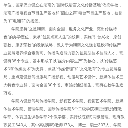
单位，国家汉办设立在湖南的“国际汉语言文化传播基地”依托学校，
湖南广播电视台节目生产基地和“韶山之声”电台节目生产基地，被誉
为“广电湘军”的摇篮。
学院坚持“立足湖南、面向全国，服务文化产业、突出传媒特
色”的办学定位，秉承“创意点亮人生”的校训，实施“引台兴校、原创
强校、服务荣校”的发展战略，致力于为湖南文化强省建设和传媒产
业发展培养综合素质高、传播沟通能力强的创意型技术技能人才。现
设有35个专业，基本形成了以“媒介内容生产”为核心，以“传媒艺
术”和“传媒技术”为支撑，兼及“传媒管理”和“文化教育”的专业发展格
局，重点建设新闻出版与广播影视、动漫与艺术设计、新媒体技术三
大特色专业群，面向全国30个省、市(自治区)招生，现有在校学生近
万名。
学院内设新闻与传播学院、影视艺术学院、视觉艺术学院、新媒
体技术学院、管理学院、国际传播学院6个二级学院和思想政治课教
学部、体育卫生课教学部2个教学部，实行校院(部)两级管理。现有教
职员工640人，其中高级职称教师173人，博士、硕士307人。学院