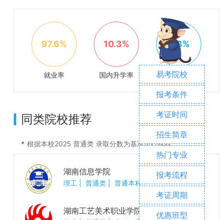
97.6%
10.3%
4.8%
易考院校
就业率
国内升学率
出国率
报考条件
考证时间
同类院校推荐
招生简章
根据本校
2025
普通类 录取分数为基准进行推荐
热门专业
湖南信息学院
报考流程
理工
|
普通类
|
普通本科
考证周期
湖南工艺美术职业学院
优惠班型